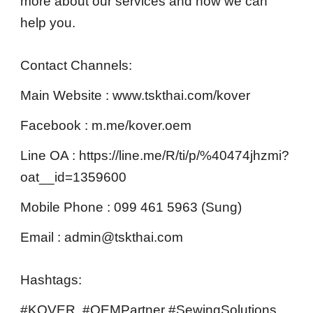
more about our services and how we can
help you.
Contact Channels:
Main Website : www.tskthai.com/kover
Facebook : m.me/kover.oem
Line OA : https://line.me/R/ti/p/%40474jhzmi?
oat__id=1359600
Mobile Phone : 099 461 5963 (Sung)
Email : admin@tskthai.com
Hashtags:
#KOVER, #OEMPartner #SewingSolutions